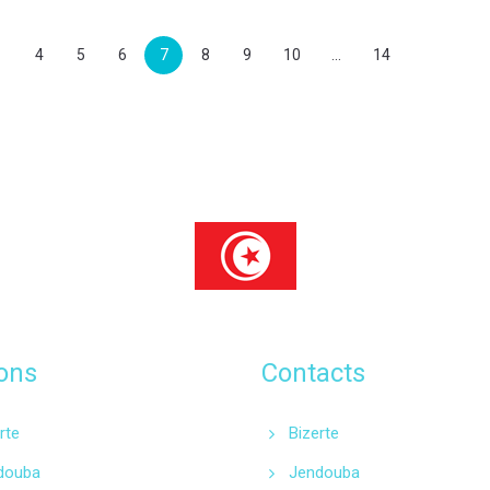
1
4
5
6
7
8
9
10
...
14
ons
Contacts
rte
Bizerte
douba
Jendouba