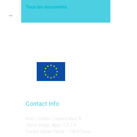
Tous les documents
→
Programme financé
par l’Union européenne
Contact Info
Imm. Golden Towers bloc A
7ème étage, Appt 7.3-7.4
Centre Urbain Nord – 1004 Tunis