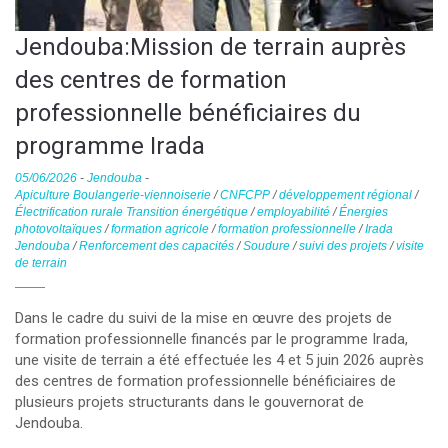
Jendouba:Mission de terrain auprès
des centres de formation
professionnelle bénéficiaires du
programme Irada
05/06/2026
-
Jendouba
-
Apiculture Boulangerie-viennoiserie
/
CNFCPP
/
développement régional
/
Électrification rurale Transition énergétique
/
employabilité
/
Énergies
photovoltaïques
/
formation agricole
/
formation professionnelle
/
Irada
Jendouba
/
Renforcement des capacités
/
Soudure
/
suivi des projets
/
visite
de terrain
Dans le cadre du suivi de la mise en œuvre des projets de
formation professionnelle financés par le programme Irada,
une visite de terrain a été effectuée les 4 et 5 juin 2026 auprès
des centres de formation professionnelle bénéficiaires de
plusieurs projets structurants dans le gouvernorat de
Jendouba.