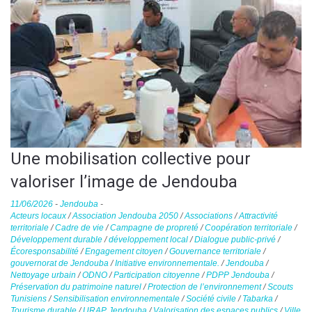
Une mobilisation collective pour
valoriser l’image de Jendouba
11/06/2026
-
Jendouba
-
Acteurs locaux
/
Association Jendouba 2050
/
Associations
/
Attractivité
territoriale
/
Cadre de vie
/
Campagne de propreté
/
Coopération territoriale
/
Développement durable
/
développement local
/
Dialogue public-privé
/
Écoresponsabilité
/
Engagement citoyen
/
Gouvernance territoriale
/
gouvernorat de Jendouba
/
Initiative environnementale.
/
Jendouba
/
Nettoyage urbain
/
ODNO
/
Participation citoyenne
/
PDPP Jendouba
/
Préservation du patrimoine naturel
/
Protection de l’environnement
/
Scouts
Tunisiens
/
Sensibilisation environnementale
/
Société civile
/
Tabarka
/
Tourisme durable
/
URAP Jendouba
/
Valorisation des espaces publics
/
Ville