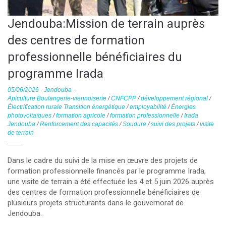
Jendouba:Mission de terrain auprès
des centres de formation
professionnelle bénéficiaires du
programme Irada
05/06/2026
-
Jendouba
-
Apiculture Boulangerie-viennoiserie
/
CNFCPP
/
développement régional
/
Électrification rurale Transition énergétique
/
employabilité
/
Énergies
photovoltaïques
/
formation agricole
/
formation professionnelle
/
Irada
Jendouba
/
Renforcement des capacités
/
Soudure
/
suivi des projets
/
visite
de terrain
Dans le cadre du suivi de la mise en œuvre des projets de
formation professionnelle financés par le programme Irada,
une visite de terrain a été effectuée les 4 et 5 juin 2026 auprès
des centres de formation professionnelle bénéficiaires de
plusieurs projets structurants dans le gouvernorat de
Jendouba.