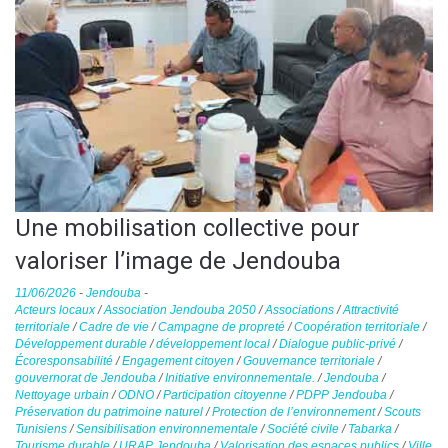
Une mobilisation collective pour
valoriser l’image de Jendouba
11/06/2026
-
Jendouba
-
Acteurs locaux
/
Association Jendouba 2050
/
Associations
/
Attractivité
territoriale
/
Cadre de vie
/
Campagne de propreté
/
Coopération territoriale
/
Développement durable
/
développement local
/
Dialogue public-privé
/
Écoresponsabilité
/
Engagement citoyen
/
Gouvernance territoriale
/
gouvernorat de Jendouba
/
Initiative environnementale.
/
Jendouba
/
Nettoyage urbain
/
ODNO
/
Participation citoyenne
/
PDPP Jendouba
/
Préservation du patrimoine naturel
/
Protection de l’environnement
/
Scouts
Tunisiens
/
Sensibilisation environnementale
/
Société civile
/
Tabarka
/
Tourisme durable
/
URAP Jendouba
/
Valorisation des espaces publics
/
Ville