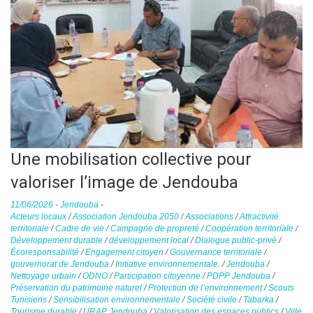
Une mobilisation collective pour
valoriser l’image de Jendouba
11/06/2026
-
Jendouba
-
Acteurs locaux
/
Association Jendouba 2050
/
Associations
/
Attractivité
territoriale
/
Cadre de vie
/
Campagne de propreté
/
Coopération territoriale
/
Développement durable
/
développement local
/
Dialogue public-privé
/
Écoresponsabilité
/
Engagement citoyen
/
Gouvernance territoriale
/
gouvernorat de Jendouba
/
Initiative environnementale.
/
Jendouba
/
Nettoyage urbain
/
ODNO
/
Participation citoyenne
/
PDPP Jendouba
/
Préservation du patrimoine naturel
/
Protection de l’environnement
/
Scouts
Tunisiens
/
Sensibilisation environnementale
/
Société civile
/
Tabarka
/
Tourisme durable
/
URAP Jendouba
/
Valorisation des espaces publics
/
Ville