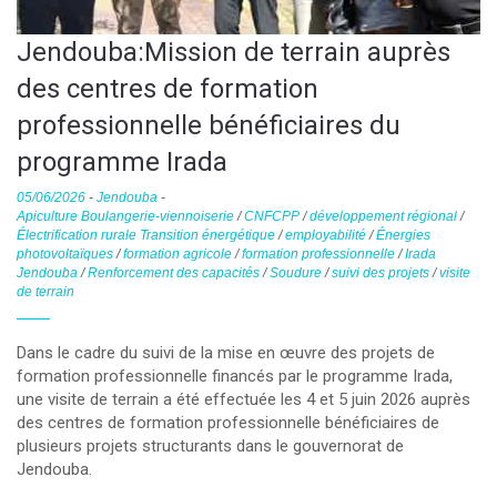
Jendouba:Mission de terrain auprès
des centres de formation
professionnelle bénéficiaires du
programme Irada
05/06/2026
-
Jendouba
-
Apiculture Boulangerie-viennoiserie
/
CNFCPP
/
développement régional
/
Électrification rurale Transition énergétique
/
employabilité
/
Énergies
photovoltaïques
/
formation agricole
/
formation professionnelle
/
Irada
Jendouba
/
Renforcement des capacités
/
Soudure
/
suivi des projets
/
visite
de terrain
Dans le cadre du suivi de la mise en œuvre des projets de
formation professionnelle financés par le programme Irada,
une visite de terrain a été effectuée les 4 et 5 juin 2026 auprès
des centres de formation professionnelle bénéficiaires de
plusieurs projets structurants dans le gouvernorat de
Jendouba.