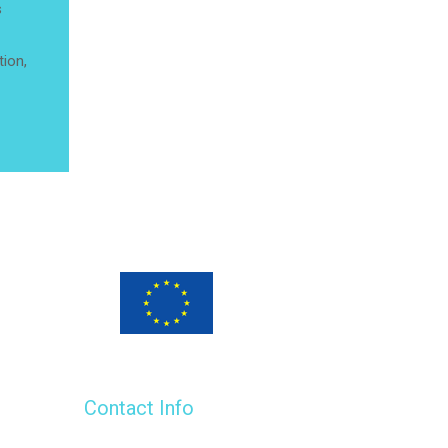
s
tion,
Programme financé
par l’Union européenne
Contact Info