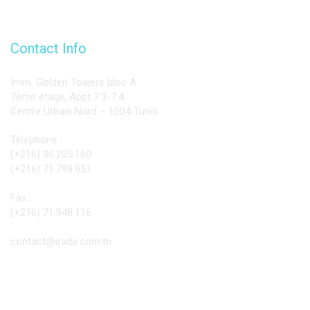
Contact Info
Imm. Golden Towers bloc A
7ème étage, Appt 7.3-7.4
Centre Urbain Nord – 1004 Tunis
Téléphone :
(+216) 36.205.160
(+216) 71.798.051
Fax :
(+216) 71.948.116
contact@irada.com.tn