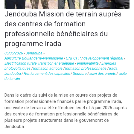
Jendouba:Mission de terrain auprès
des centres de formation
professionnelle bénéficiaires du
programme Irada
05/06/2026
-
Jendouba
-
Apiculture Boulangerie-viennoiserie
/
CNFCPP
/
développement régional
/
Électrification rurale Transition énergétique
/
employabilité
/
Énergies
photovoltaïques
/
formation agricole
/
formation professionnelle
/
Irada
Jendouba
/
Renforcement des capacités
/
Soudure
/
suivi des projets
/
visite
de terrain
Dans le cadre du suivi de la mise en œuvre des projets de
formation professionnelle financés par le programme Irada,
une visite de terrain a été effectuée les 4 et 5 juin 2026 auprès
des centres de formation professionnelle bénéficiaires de
plusieurs projets structurants dans le gouvernorat de
Jendouba.