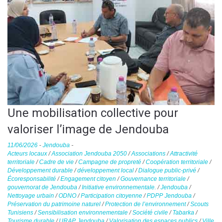
Une mobilisation collective pour
valoriser l’image de Jendouba
11/06/2026
-
Jendouba
-
Acteurs locaux
/
Association Jendouba 2050
/
Associations
/
Attractivité
territoriale
/
Cadre de vie
/
Campagne de propreté
/
Coopération territoriale
/
Développement durable
/
développement local
/
Dialogue public-privé
/
Écoresponsabilité
/
Engagement citoyen
/
Gouvernance territoriale
/
gouvernorat de Jendouba
/
Initiative environnementale.
/
Jendouba
/
Nettoyage urbain
/
ODNO
/
Participation citoyenne
/
PDPP Jendouba
/
Préservation du patrimoine naturel
/
Protection de l’environnement
/
Scouts
Tunisiens
/
Sensibilisation environnementale
/
Société civile
/
Tabarka
/
Tourisme durable
/
URAP Jendouba
/
Valorisation des espaces publics
/
Ville