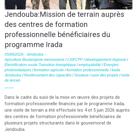
Jendouba:Mission de terrain auprès
des centres de formation
professionnelle bénéficiaires du
programme Irada
05/06/2026
-
Jendouba
-
Apiculture Boulangerie-viennoiserie
/
CNFCPP
/
développement régional
/
Électrification rurale Transition énergétique
/
employabilité
/
Énergies
photovoltaïques
/
formation agricole
/
formation professionnelle
/
Irada
Jendouba
/
Renforcement des capacités
/
Soudure
/
suivi des projets
/
visite
de terrain
Dans le cadre du suivi de la mise en œuvre des projets de
formation professionnelle financés par le programme Irada,
une visite de terrain a été effectuée les 4 et 5 juin 2026 auprès
des centres de formation professionnelle bénéficiaires de
plusieurs projets structurants dans le gouvernorat de
Jendouba.