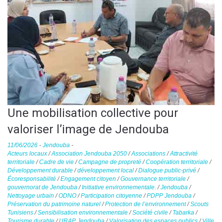
Une mobilisation collective pour
valoriser l’image de Jendouba
11/06/2026
-
Jendouba
-
Acteurs locaux
/
Association Jendouba 2050
/
Associations
/
Attractivité
territoriale
/
Cadre de vie
/
Campagne de propreté
/
Coopération territoriale
/
Développement durable
/
développement local
/
Dialogue public-privé
/
Écoresponsabilité
/
Engagement citoyen
/
Gouvernance territoriale
/
gouvernorat de Jendouba
/
Initiative environnementale.
/
Jendouba
/
Nettoyage urbain
/
ODNO
/
Participation citoyenne
/
PDPP Jendouba
/
Préservation du patrimoine naturel
/
Protection de l’environnement
/
Scouts
Tunisiens
/
Sensibilisation environnementale
/
Société civile
/
Tabarka
/
Tourisme durable
/
URAP Jendouba
/
Valorisation des espaces publics
/
Ville