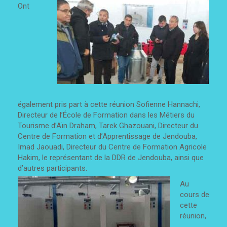
Ont
également pris part à cette réunion Sofienne Hannachi,
Directeur de l’École de Formation dans les Métiers du
Tourisme d’Aïn Draham, Tarek Ghazouani, Directeur du
Centre de Formation et d’Apprentissage de Jendouba,
Imad Jaouadi, Directeur du Centre de Formation Agricole
Hakim, le représentant de la DDR de Jendouba, ainsi que
d’autres participants.
Au
cours de
cette
réunion,