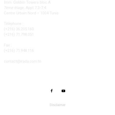
Imm. Golden Towers bloc A
7ème étage, Appt 7.3-7.4
Centre Urbain Nord – 1004 Tunis
Téléphone :
(+216) 36.205.160
(+216) 71.798.051
Fax :
(+216) 71.948.116
contact@irada.com.tn
Disclaimer