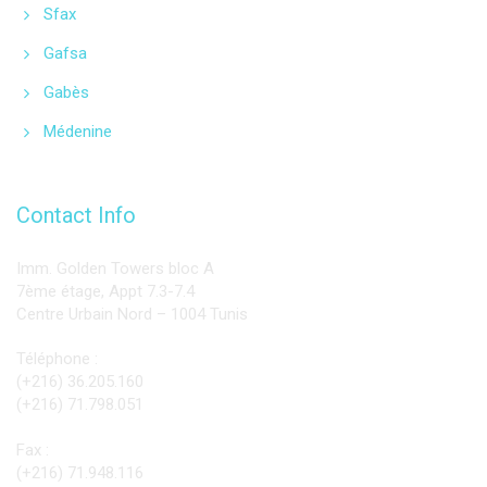
Sfax
Gafsa
Gabès
Médenine
Contact Info
Imm. Golden Towers bloc A
7ème étage, Appt 7.3-7.4
Centre Urbain Nord – 1004 Tunis
Téléphone :
(+216) 36.205.160
(+216) 71.798.051
Fax :
(+216) 71.948.116