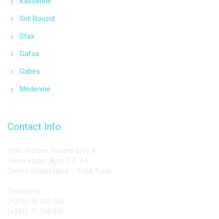
Kasserine
Sidi Bouzid
Sfax
Gafsa
Gabès
Médenine
Contact Info
Imm. Golden Towers bloc A
7ème étage, Appt 7.3-7.4
Centre Urbain Nord – 1004 Tunis
Téléphone :
(+216) 36.205.160
(+216) 71.798.051