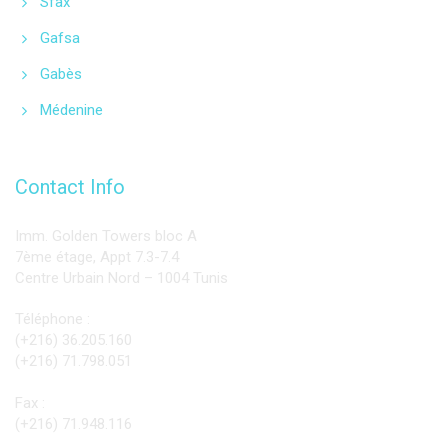
Sfax
Gafsa
Gabès
Médenine
Contact Info
Imm. Golden Towers bloc A
7ème étage, Appt 7.3-7.4
Centre Urbain Nord – 1004 Tunis
Téléphone :
(+216) 36.205.160
(+216) 71.798.051
Fax :
(+216) 71.948.116