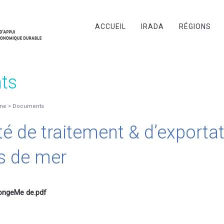
ACCUEIL
IRADA
RÉGIONS
ts
ne
>
Documents
té de traitement & d’exporta
s de mer
pongeMe de.pdf