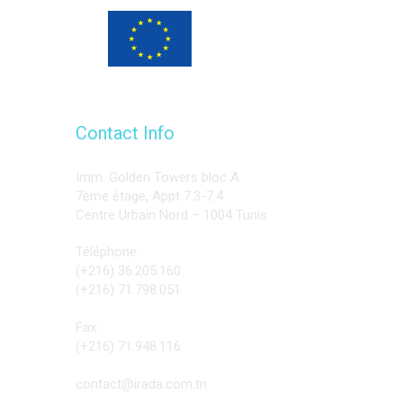
Programme financé
par l’Union européenne
Contact Info
Imm. Golden Towers bloc A
7ème étage, Appt 7.3-7.4
Centre Urbain Nord – 1004 Tunis
Téléphone :
(+216) 36.205.160
(+216) 71.798.051
Fax :
(+216) 71.948.116
contact@irada.com.tn