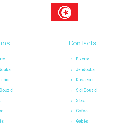
ons
Contacts
rte
Bizerte
douba
Jendouba
serine
Kasserine
 Bouzid
Sidi Bouzid
x
Sfax
sa
Gafsa
ès
Gabès