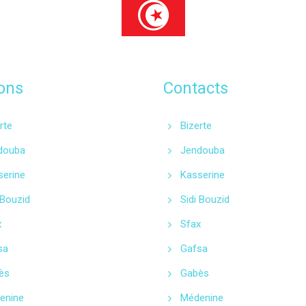
ons
Contacts
rte
Bizerte
douba
Jendouba
serine
Kasserine
 Bouzid
Sidi Bouzid
x
Sfax
sa
Gafsa
ès
Gabès
enine
Médenine