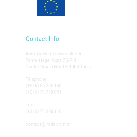
Programme financé
par l’Union européenne
Contact Info
Imm. Golden Towers bloc A
7ème étage, Appt 7.3-7.4
Centre Urbain Nord – 1004 Tunis
Téléphone :
(+216) 36.205.160
(+216) 71.798.051
Fax :
(+216) 71.948.116
contact@irada.com.tn