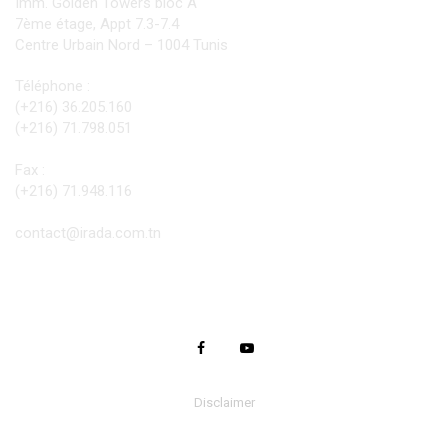
Imm. Golden Towers bloc A
7ème étage, Appt 7.3-7.4
Centre Urbain Nord – 1004 Tunis
Téléphone :
(+216) 36.205.160
(+216) 71.798.051
Fax :
(+216) 71.948.116
contact@irada.com.tn
Disclaimer