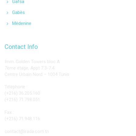
Gafsa
Gabès
Médenine
Contact Info
Imm. Golden Towers bloc A
7ème étage, Appt 7.3-7.4
Centre Urbain Nord – 1004 Tunis
Téléphone :
(+216) 36.205.160
(+216) 71.798.051
Fax :
(+216) 71.948.116
contact@irada.com.tn