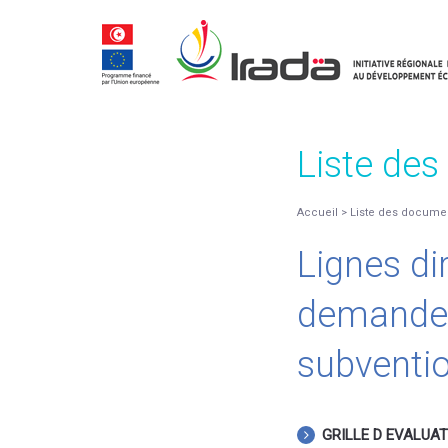
Liste de
Accueil
>
Liste des docume
Lignes dir
demandeu
subventi
GRILLE D EVALUATI