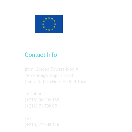
Programme financé
par l’Union européenne
Contact Info
Imm. Golden Towers bloc A
7ème étage, Appt 7.3-7.4
Centre Urbain Nord – 1004 Tunis
Téléphone :
(+216) 36.205.160
(+216) 71.798.051
Fax :
(+216) 71.948.116