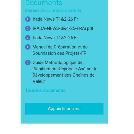
Documents
Derniers documents disponibles
Irada News T1&2-26 Fr
IRADA-NEWS-3&4-25-FRAr.pdf
Irada News T1&2-25 Fr
Manuel de Préparation et de
Soumission des Projets-FP
Guide Méthodologique de
Planification Régionale Axé sur le
Développement des Chaînes de
Valeur
Tous les documents
Appuis financiers