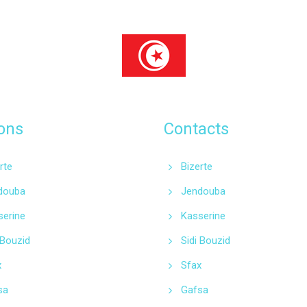
ons
Contacts
rte
Bizerte
douba
Jendouba
serine
Kasserine
 Bouzid
Sidi Bouzid
x
Sfax
sa
Gafsa